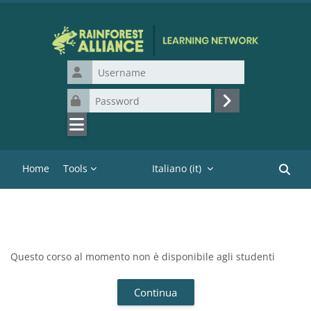
Vai al contenuto principale
Username
Password
Login
Home
Tools
Italiano ‎(it)‎
Cerca c
Questo corso al momento non è disponibile agli studenti
Continua