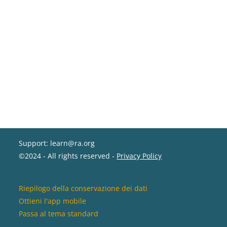
Support: learn@ra.org
©2024 - All rights reserved -
Privacy Policy
Riepilogo della conservazione dei dati
Ottieni l'app mobile
Passa al tema standard