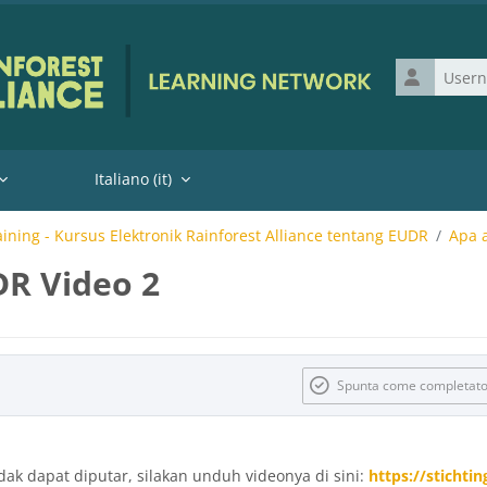
Username
Italiano ‎(it)‎
aining - Kursus Elektronik Rainforest Alliance tentang EUDR
Apa a
R Video 2
 dei criteri
Spunta come completat
tidak dapat diputar, silakan unduh videonya di sini:
https://sticht