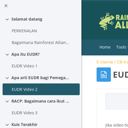
Vai al contenuto principale
Selamat datang
Minimizza
PERKENALAN
Bagaimana Rainforest Alliance Mendukung Kepatuhan EUDR dari Kebun hingga Retailer
Home
Tools
Apa itu EUDR?
Minimizza
E-course / CB-tr
EUDR Video 1
EUD
Apa arti EUDR bagi Pemegang Sertifikat?
Minimizza
EUDR Video 2
Aggregazione
RACP: Bagaimana cara ikut serta dalam EUDR?
Minimizza
EUDR Video 3
Kuis Terakhir
Jika video 