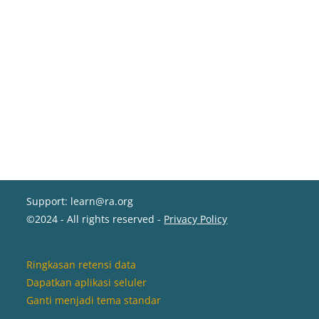
Support: learn@ra.org
©2024 - All rights reserved -
Privacy Policy
Ringkasan retensi data
Dapatkan aplikasi seluler
Ganti menjadi tema standar