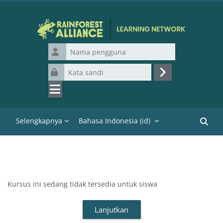
Lewati ke konten utama
Nama pengguna
Kata sandi
Masuk
Selengkapnya
Bahasa Indonesia ‎(id)‎
Cari k
Kursus ini sedang tidak tersedia untuk siswa
Lanjutkan