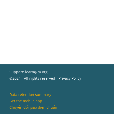
Support: learn@ra.org
©2024 - All rights reserved -
Privacy Policy
Data retention summary
Get the mobile app
Chuyển đổi giao diện chuẩn