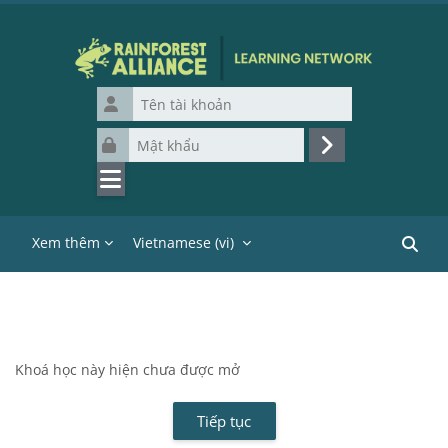
Chuyển tới nội dung chính
Tên tài khoản
Mật khẩu
Đăng nhập
Xem thêm
Vietnamese ‎(vi)‎
Tìm ki
Khoá học này hiện chưa được mở
Tiếp tục