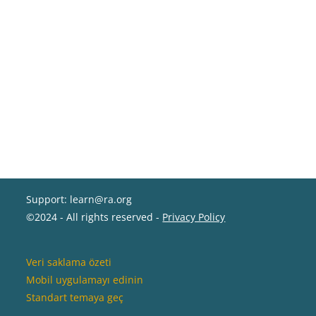
Support: learn@ra.org
©2024 - All rights reserved -
Privacy Policy
Veri saklama özeti
Mobil uygulamayı edinin
Standart temaya geç