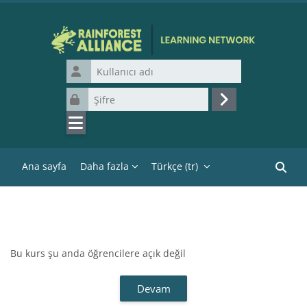
Ana içeriğe git
Kullanıcı adı
Şifre
Giriş yap
Ana sayfa
Daha fazla
Türkçe ‎(tr)‎
Kurslar
Bu kurs şu anda öğrencilere açık değil
Devam