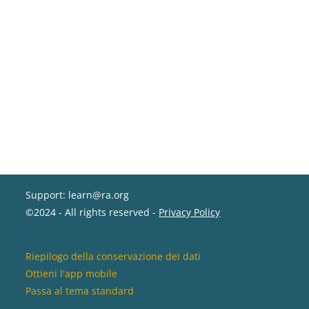
Support: learn@ra.org
©2024 - All rights reserved -
Privacy Policy
Riepilogo della conservazione dei dati
Ottieni l'app mobile
Passa al tema standard