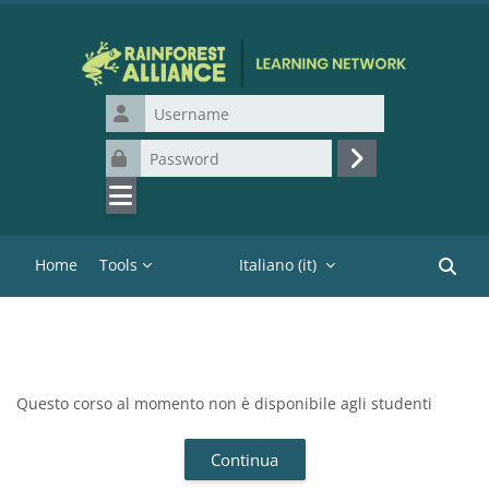
Vai al contenuto principale
Username
Password
Login
Home
Tools
Italiano ‎(it)‎
Cerca c
Questo corso al momento non è disponibile agli studenti
Continua