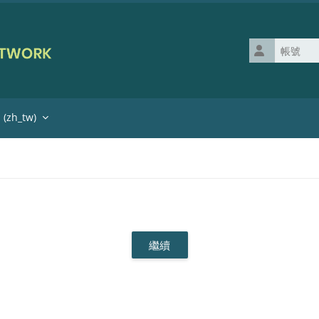
帳號
zh_tw)‎
繼續