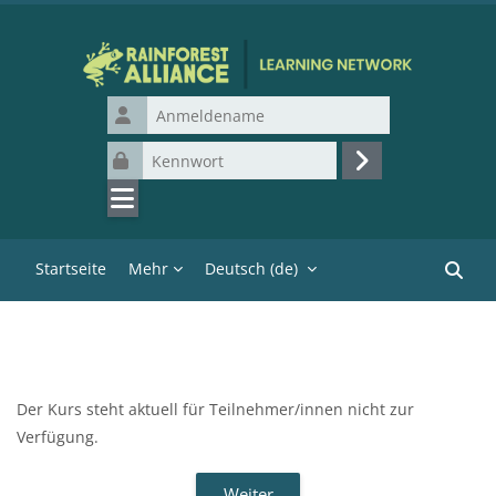
Zum Hauptinhalt
Anmeldename
Kennwort
Login
Startseite
Mehr
Deutsch ‎(de)‎
Kurse 
Der Kurs steht aktuell für Teilnehmer/innen nicht zur
Verfügung.
Weiter