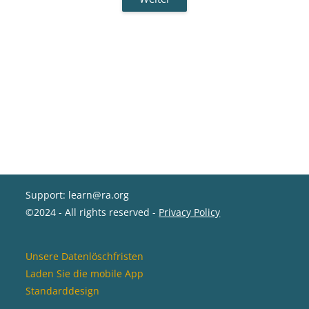
Support: learn@ra.org
©2024 - All rights reserved -
Privacy Policy
Unsere Datenlöschfristen
Laden Sie die mobile App
Standarddesign