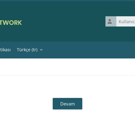
Kullanıcı adı
itikası
Türkçe ‎(tr)‎
Devam