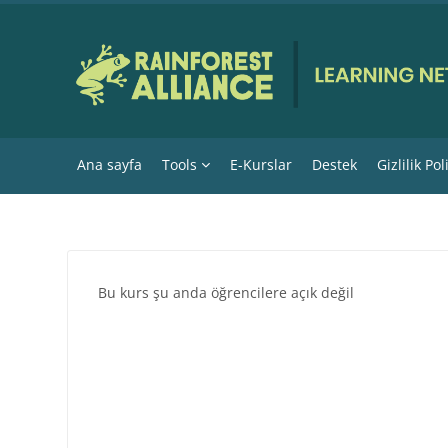
Ana içeriğe git
Ana sayfa
Tools
E-Kurslar
Destek
Gizlilik Pol
Bu kurs şu anda öğrencilere açık değil