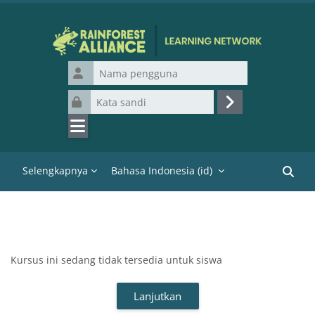
Lewati ke konten utama
Nama pengguna
Kata sandi
Masuk
Selengkapnya
Bahasa Indonesia ‎(id)‎
Cari k
Kursus ini sedang tidak tersedia untuk siswa
Lanjutkan