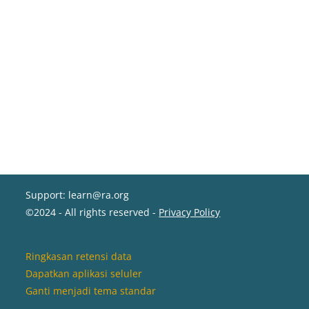
Support: learn@ra.org
©2024 - All rights reserved -
Privacy Policy
Ringkasan retensi data
Dapatkan aplikasi seluler
Ganti menjadi tema standar