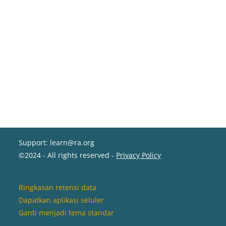
Support: learn@ra.org
©2024 - All rights reserved -
Privacy Policy
Ringkasan retensi data
Dapatkan aplikasi seluler
Ganti menjadi tema standar