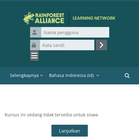
Lewati ke konten utama
Nama pengguna
Kata sandi
Masuk
Selengkapnya
Bahasa Indonesia ‎(id)‎
Cari k
Kursus ini sedang tidak tersedia untuk siswa
Lanjutkan