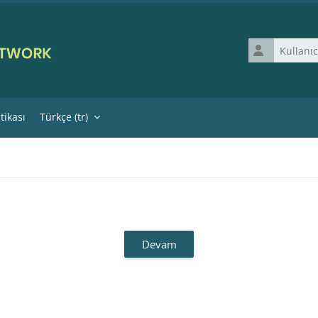
Kullanıcı adı
itikası
Türkçe ‎(tr)‎
Devam