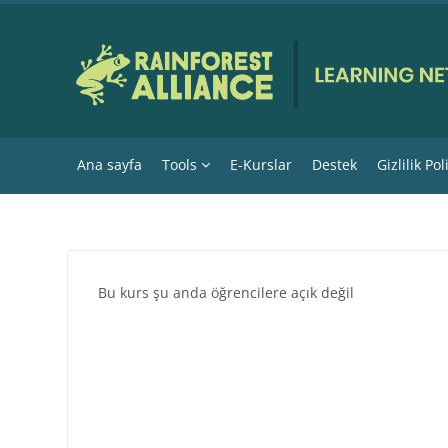
Ana içeriğe git
Ana sayfa
Tools
E-Kurslar
Destek
Gizlilik Pol
Bu kurs şu anda öğrencilere açık değil