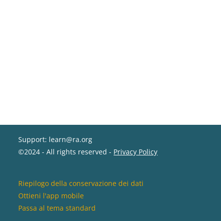
Support: learn@ra.org
©2024 - All rights reserved -
Privacy Policy
Riepilogo della conservazione dei dati
Ottieni l'app mobile
Passa al tema standard