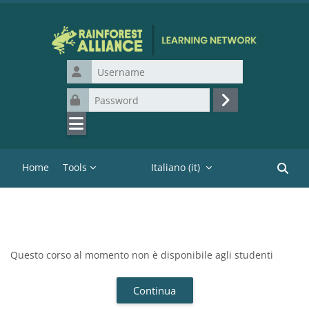
Vai al contenuto principale
Username
Password
Login
Home
Tools
Italiano ‎(it)‎
Cerca c
Questo corso al momento non è disponibile agli studenti
Continua