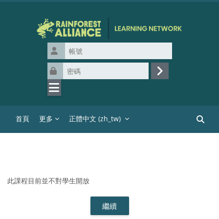
跳至主內容
帳號
密碼
登入
首頁
更多
正體中文 ‎(zh_tw)‎
搜尋課
此課程目前並不對學生開放
繼續