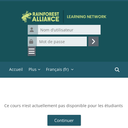
Passer au contenu principal
Nom d’utilisateur
Mot de passe
Connexion
Accueil
Plus
Français ‎(fr)‎
Recher
Ce cours n’est actuellement pas disponible pour les étudiants
Continuer