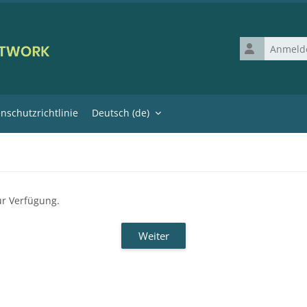
Anmeldename
nschutzrichtlinie
Deutsch ‎(de)‎
ur Verfügung.
Weiter