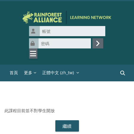
跳至主內容
帳號
密碼
登入
首頁
更多
正體中文 ‎(zh_tw)‎
搜尋課
此課程目前並不對學生開放
繼續