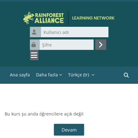
Ana içeriğe git
Kullanıcı adı
Şifre
Giriş yap
Ana sayfa
Daha fazla
Türkçe ‎(tr)‎
Kurslar
Bu kurs şu anda öğrencilere açık değil
Devam