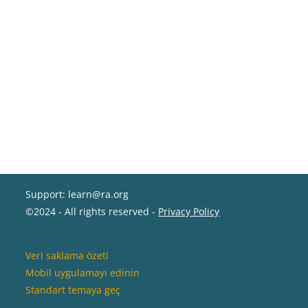
Support: learn@ra.org
©2024 - All rights reserved -
Privacy Policy
Veri saklama özeti
Mobil uygulamayı edinin
Standart temaya geç