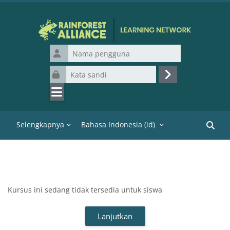
Lewati ke konten utama
Nama pengguna
Kata sandi
Masuk
Selengkapnya
Bahasa Indonesia ‎(id)‎
Cari k
Kursus ini sedang tidak tersedia untuk siswa
Lanjutkan