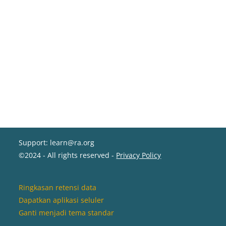
Support: learn@ra.org
©2024 - All rights reserved -
Privacy Policy
Ringkasan retensi data
Dapatkan aplikasi seluler
Ganti menjadi tema standar