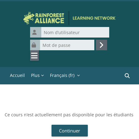
Passer au contenu principal
Nom d’utilisateur
Mot de passe
Connexion
Accueil
Plus
Français ‎(fr)‎
Recher
Ce cours n’est actuellement pas disponible pour les étudiants
Continuer