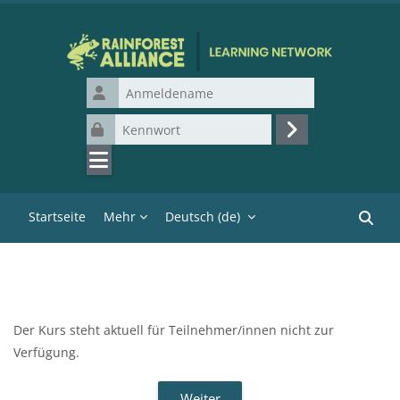
Zum Hauptinhalt
Anmeldename
Kennwort
Login
Startseite
Mehr
Deutsch ‎(de)‎
Kurse 
Der Kurs steht aktuell für Teilnehmer/innen nicht zur
Verfügung.
Weiter