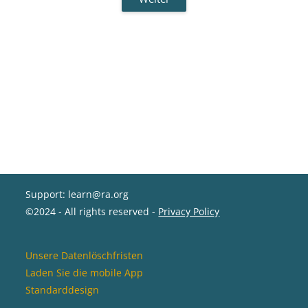
Support: learn@ra.org
©2024 - All rights reserved -
Privacy Policy
Unsere Datenlöschfristen
Laden Sie die mobile App
Standarddesign