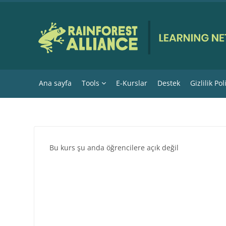
Ana içeriğe git
Ana sayfa
Tools
E-Kurslar
Destek
Gizlilik Pol
Bu kurs şu anda öğrencilere açık değil