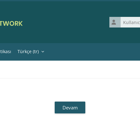
Kullanıcı adı
itikası
Türkçe ‎(tr)‎
Devam