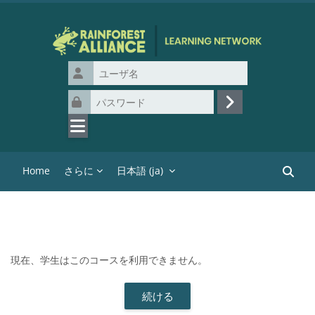
メインコンテンツへスキップする
ユーザ名
パスワード
ログイン
Home
さらに
日本語 ‎(ja)‎
コース
現在、学生はこのコースを利用できません。
続ける