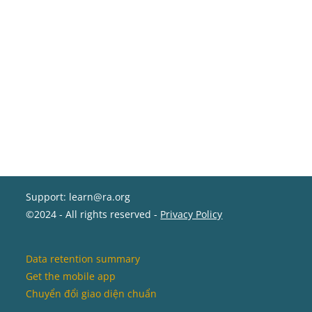
Support: learn@ra.org
©2024 - All rights reserved -
Privacy Policy
Data retention summary
Get the mobile app
Chuyển đổi giao diện chuẩn