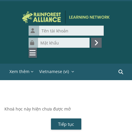
Chuyển tới nội dung chính
Tên tài khoản
Mật khẩu
Đăng nhập
Xem thêm
Vietnamese ‎(vi)‎
Tìm ki
Khoá học này hiện chưa được mở
Tiếp tục