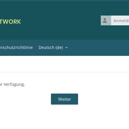
Anmeldename
nschutzrichtlinie
Deutsch ‎(de)‎
ur Verfügung.
Weiter