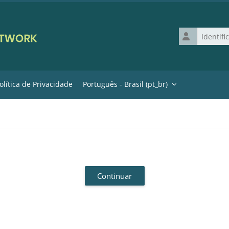
Identificação 
olítica de Privacidade
Português - Brasil ‎(pt_br)‎
Continuar