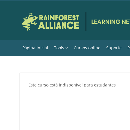
Ir para o conteúdo principal
Página inicial
Tools
Cursos online
Suporte
P
Este curso está indisponível para estudantes