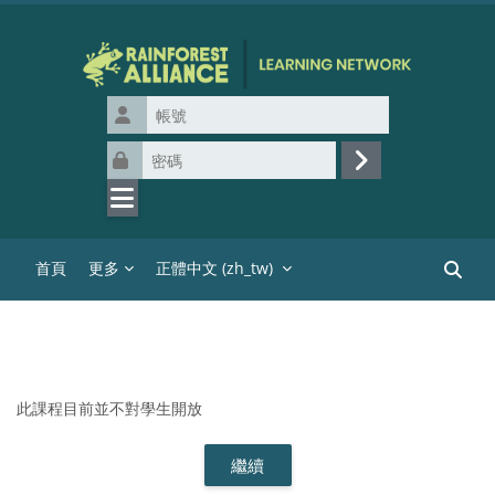
跳至主內容
帳號
密碼
登入
首頁
更多
正體中文 ‎(zh_tw)‎
搜尋課
此課程目前並不對學生開放
繼續