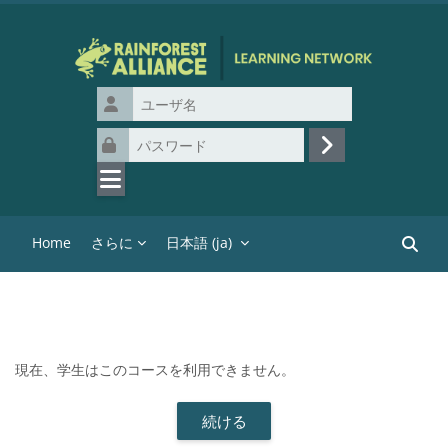
メインコンテンツへスキップする
ユーザ名
パスワード
ログイン
Home
さらに
日本語 ‎(ja)‎
コース
現在、学生はこのコースを利用できません。
続ける