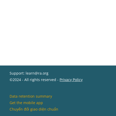
Support: learn@ra.org
©2024 - All rights reserved -
Privacy Policy
Data retention summary
Get the mobile app
Chuyển đổi giao diện chuẩn