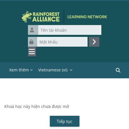
Chuyển tới nội dung chính
Tên tài khoản
Mật khẩu
Đăng nhập
Xem thêm
Vietnamese ‎(vi)‎
Tìm ki
Khoá học này hiện chưa được mở
Tiếp tục