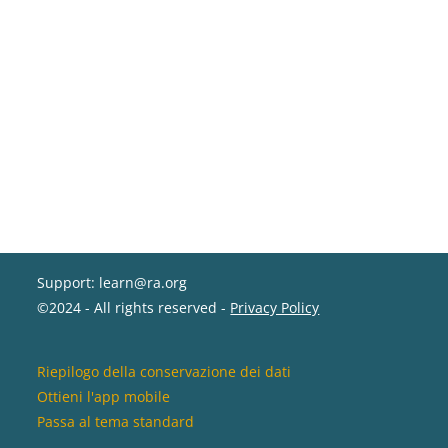
Support: learn@ra.org
©2024 - All rights reserved -
Privacy Policy
Riepilogo della conservazione dei dati
Ottieni l'app mobile
Passa al tema standard