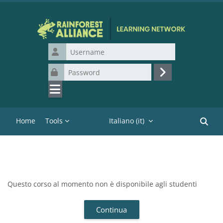
Vai al contenuto principale
Username
Password
Login
Home
Tools
Italiano ‎(it)‎
Cerca c
Questo corso al momento non è disponibile agli studenti
Continua