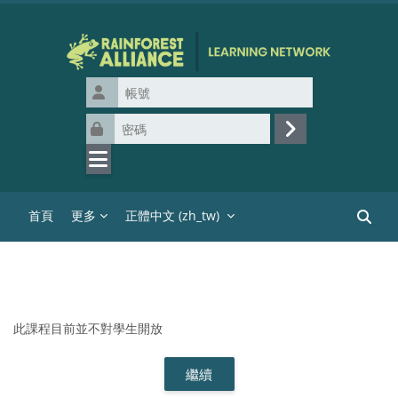
跳至主內容
帳號
密碼
登入
首頁
更多
正體中文 ‎(zh_tw)‎
搜尋課
此課程目前並不對學生開放
繼續