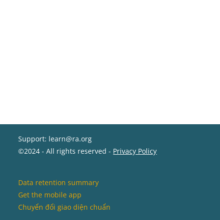
Support: learn@ra.org
©2024 - All rights reserved -
Privacy Policy
Data retention summary
Get the mobile app
Chuyển đổi giao diện chuẩn