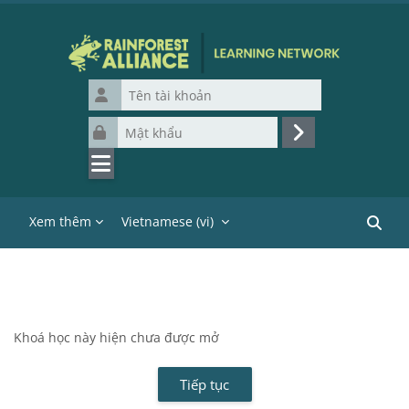
Chuyển tới nội dung chính
Tên tài khoản
Mật khẩu
Đăng nhập
Xem thêm
Vietnamese ‎(vi)‎
Tìm ki
Khoá học này hiện chưa được mở
Tiếp tục