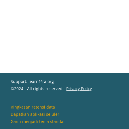
Support: learn@ra.org
©2024 - All rights reserved -
Privacy Policy
Ringkasan retensi data
Dapatkan aplikasi seluler
Ganti menjadi tema standar