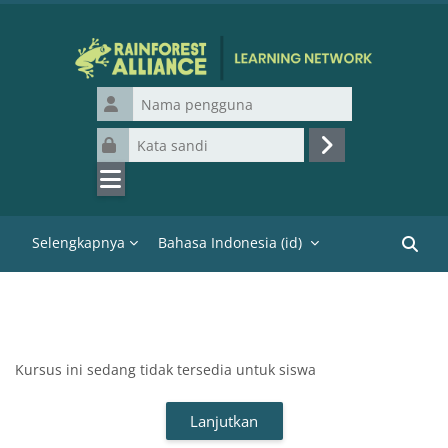
Lewati ke konten utama
Nama pengguna
Kata sandi
Masuk
Selengkapnya
Bahasa Indonesia ‎(id)‎
Cari k
Kursus ini sedang tidak tersedia untuk siswa
Lanjutkan