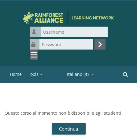
Vai al contenuto principale
Username
Password
Login
Home
Tools
Italiano ‎(it)‎
Cerca c
Questo corso al momento non è disponibile agli studenti
Continua