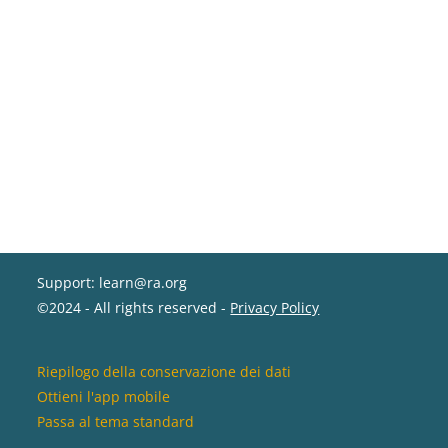
Support: learn@ra.org
©2024 - All rights reserved -
Privacy Policy
Riepilogo della conservazione dei dati
Ottieni l'app mobile
Passa al tema standard