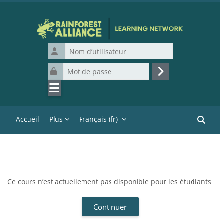
Passer au contenu principal
Nom d’utilisateur
Mot de passe
Connexion
Accueil
Plus
Français ‎(fr)‎
Recher
Ce cours n’est actuellement pas disponible pour les étudiants
Continuer