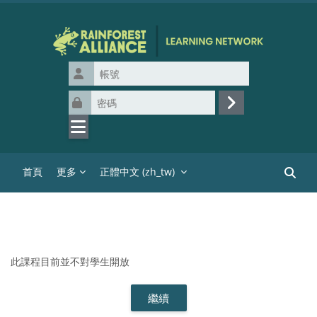
跳至主內容
帳號
密碼
登入
首頁
更多
正體中文 ‎(zh_tw)‎
搜尋課
此課程目前並不對學生開放
繼續