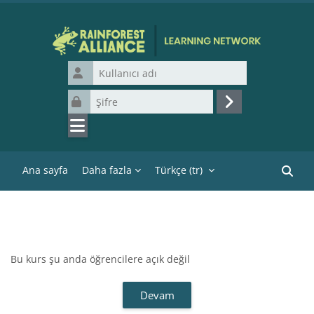
Ana içeriğe git
Kullanıcı adı
Şifre
Giriş yap
Ana sayfa
Daha fazla
Türkçe ‎(tr)‎
Kurslar
Bu kurs şu anda öğrencilere açık değil
Devam