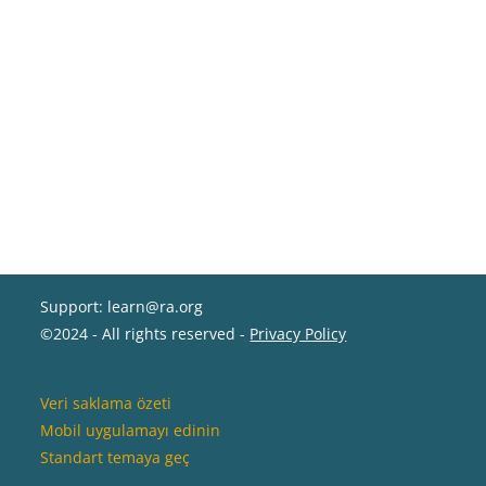
Support: learn@ra.org
©2024 - All rights reserved -
Privacy Policy
Veri saklama özeti
Mobil uygulamayı edinin
Standart temaya geç