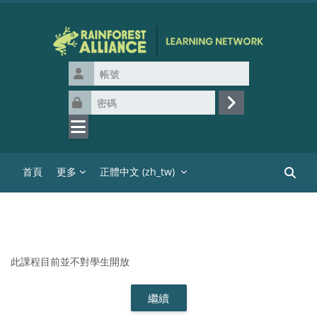
跳至主內容
帳號
密碼
登入
首頁
更多
正體中文 ‎(zh_tw)‎
搜尋課
此課程目前並不對學生開放
繼續