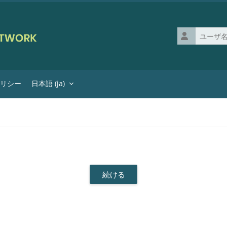
ユーザ名
ポリシー
日本語 ‎(ja)‎
続ける