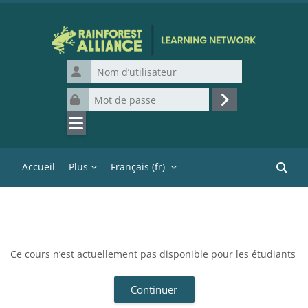
Passer au contenu principal
Nom d’utilisateur
Mot de passe
Connexion
Accueil
Plus
Français ‎(fr)‎
Recher
Ce cours n’est actuellement pas disponible pour les étudiants
Continuer