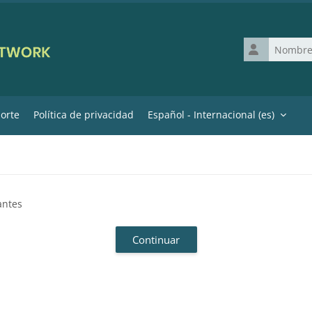
Nombre de us
orte
Política de privacidad
Español - Internacional ‎(es)‎
antes
Continuar