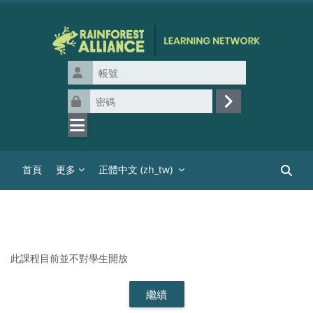
跳至主內容
帳號
密碼
登入
首頁
更多
正體中文 ‎(zh_tw)‎
搜尋課
此課程目前並不對學生開放
繼續