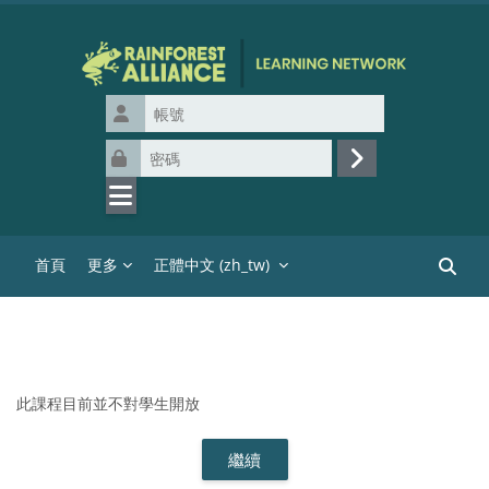
跳至主內容
帳號
密碼
登入
首頁
更多
正體中文 ‎(zh_tw)‎
搜尋課
此課程目前並不對學生開放
繼續