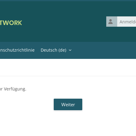
Anmeldename
nschutzrichtlinie
Deutsch ‎(de)‎
ur Verfügung.
Weiter