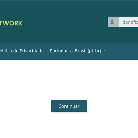
Identificação 
olítica de Privacidade
Português - Brasil ‎(pt_br)‎
Continuar