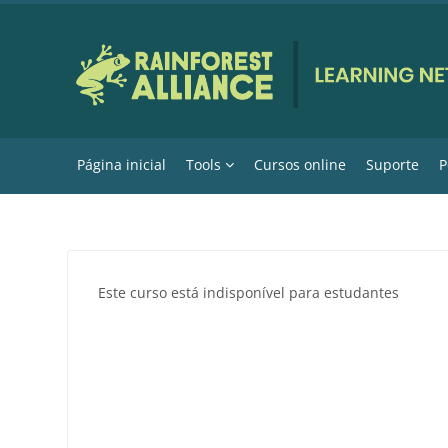
Ir para o conteúdo principal
Página inicial
Tools
Cursos online
Suporte
P
Este curso está indisponível para estudantes