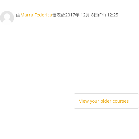
Number of replies: 0
由
Marra Federica
發表於
2017年 12月 8日(Fri) 12:25
View your older courses →
Facebook
Share on X
Whatsapp
LinkedIn
pinterest