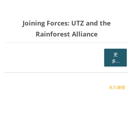
Joining Forces: UTZ and the
Rainforest Alliance
更
多...
永久鏈接