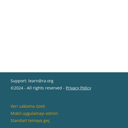
Support: learn@ra.org
©2024 - All rights reserved -
Privacy Policy
Veri saklama özeti
Mobil uygulamayı edinin
Standart temaya geç