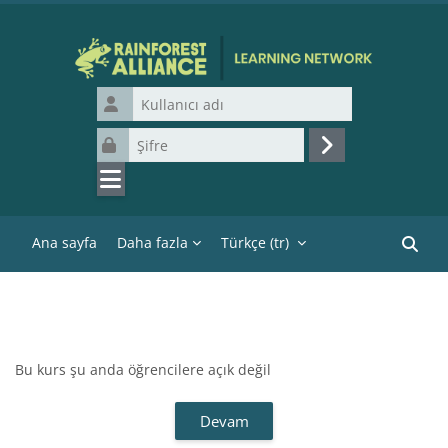
Ana içeriğe git
Kullanıcı adı
Şifre
Giriş yap
Ana sayfa
Daha fazla
Türkçe ‎(tr)‎
Kurslar
Bu kurs şu anda öğrencilere açık değil
Devam