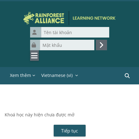
Chuyển tới nội dung chính
Tên tài khoản
Mật khẩu
Đăng nhập
Xem thêm
Vietnamese ‎(vi)‎
Tìm ki
Khoá học này hiện chưa được mở
Tiếp tục