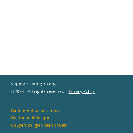
Support: learn@ra.org
©2024 - All rights reserved -
Privacy Policy
Data retention summary
Get the mobile app
Chuyển đổi giao diện chuẩn