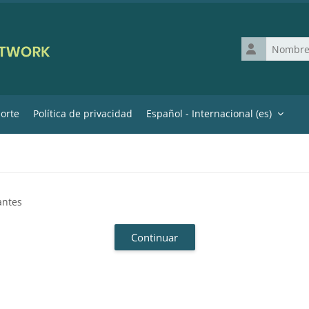
Nombre de us
orte
Política de privacidad
Español - Internacional ‎(es)‎
antes
Continuar