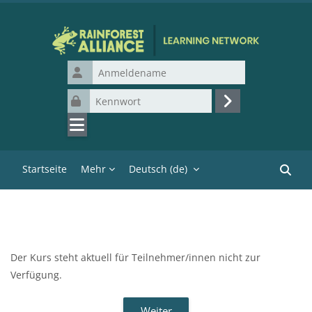
Zum Hauptinhalt
Anmeldename
Kennwort
Login
Startseite
Mehr
Deutsch ‎(de)‎
Kurse 
Der Kurs steht aktuell für Teilnehmer/innen nicht zur
Verfügung.
Weiter