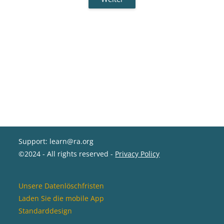
Support: learn@ra.org
©2024 - All rights reserved -
Privacy Policy
Unsere Datenlöschfristen
Laden Sie die mobile App
Standarddesign